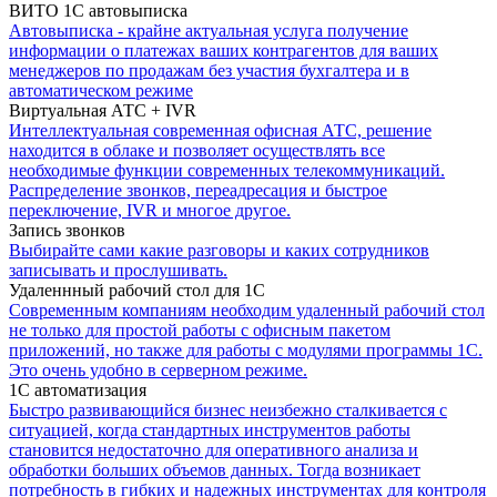
ВИТО 1С автовыписка
Автовыписка - крайне актуальная услуга получение
информации о платежах ваших контрагентов для ваших
менеджеров по продажам без участия бухгалтера и в
автоматическом режиме
Виртуальная АТС + IVR
Интеллектуальная современная офисная АТС, решение
находится в облаке и позволяет осуществлять все
необходимые функции современных телекоммуникаций.
Распределение звонков, переадресация и быстрое
переключение, IVR и многое другое.
Запись звонков
Выбирайте сами какие разговоры и каких сотрудников
записывать и прослушивать.
Удаленнный рабочий стол для 1С
Современным компаниям необходим удаленный рабочий стол
не только для простой работы с офисным пакетом
приложений, но также для работы с модулями программы 1С.
Это очень удобно в серверном режиме.
1С автоматизация
Быстро развивающийся бизнес неизбежно сталкивается с
ситуацией, когда стандартных инструментов работы
становится недостаточно для оперативного анализа и
обработки больших объемов данных. Тогда возникает
потребность в гибких и надежных инструментах для контроля