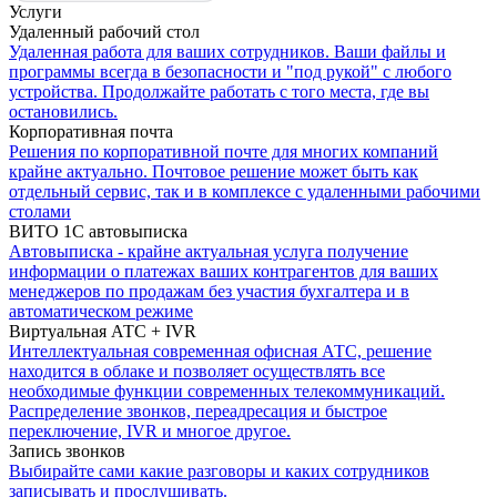
Услуги
Удаленный рабочий стол
Удаленная работа для ваших сотрудников. Ваши файлы и
программы всегда в безопасности и "под рукой" с любого
устройства. Продолжайте работать с того места, где вы
остановились.
Корпоративная почта
Решения по корпоративной почте для многих компаний
крайне актуально. Почтовое решение может быть как
отдельный сервис, так и в комплексе с удаленными рабочими
столами
ВИТО 1С автовыписка
Автовыписка - крайне актуальная услуга получение
информации о платежах ваших контрагентов для ваших
менеджеров по продажам без участия бухгалтера и в
автоматическом режиме
Виртуальная АТС + IVR
Интеллектуальная современная офисная АТС, решение
находится в облаке и позволяет осуществлять все
необходимые функции современных телекоммуникаций.
Распределение звонков, переадресация и быстрое
переключение, IVR и многое другое.
Запись звонков
Выбирайте сами какие разговоры и каких сотрудников
записывать и прослушивать.