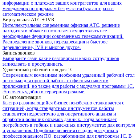
информации о платежах ваших контрагентов для ваших
менеджеров по продажам без участия бухгалтера и в
автоматическом режиме
Виртуальная АТС + IVR
Интеллектуальная современная офисная АТС, решение
находится в облаке и позволяет осуществлять все
необходимые функции современных телекоммуникаций.
Распределение звонков, переадресация и быстрое
переключение, IVR и многое другое.
Запись звонков
Выбирайте сами какие разговоры и каких сотрудников
записывать и прослушивать.
Удаленнный рабочий стол для 1С
Современным компаниям необходим удаленный рабочий стол
не только для простой работы с офисным пакетом
приложений, но также для работы с модулями программы 1С.
Это очень удобно в серверном режиме.
1С автоматизация
Быстро развивающийся бизнес неизбежно сталкивается с
ситуацией, когда стандартных инструментов работы
становится недостаточно для оперативного анализа и
обработки больших объемов данных. Тогда возникает
потребность в гибких и надежных инструментах для контроля
и управления. Подобные решения сегодня доступны в
профессиональном ПО, разработанном для платформы 1С. В